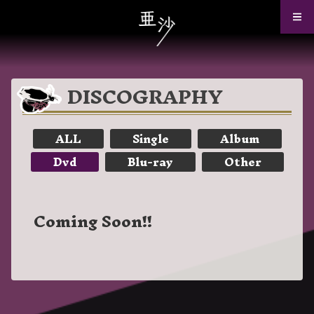
DISCOGRAPHY
ALL
Single
Album
Dvd
Blu-ray
Other
Coming Soon!!