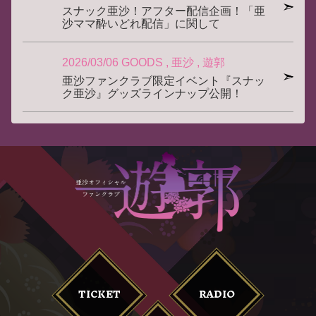
スナック亜沙！アフター配信企画！「亜
沙ママ酔いどれ配信」に関して
2026/03/06
GOODS
亜沙
遊郭
亜沙ファンクラブ限定イベント『スナッ
ク亜沙』グッズラインナップ公開！
TICKET
RADIO