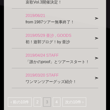
哀歌Vol.3開催決定！
2019/06/21
from 1987ツアー無事終了！
2019/05/29
亜沙
GOODS
初！遊郭ブログ！by 亜沙
2019/04/24
STAFF
「誰かのproof」とツアースタート！
2019/03/20
STAFF
ワンマンツアーグッズ紹介！
‹ 前の10件
2
3
4
次の10件 ›