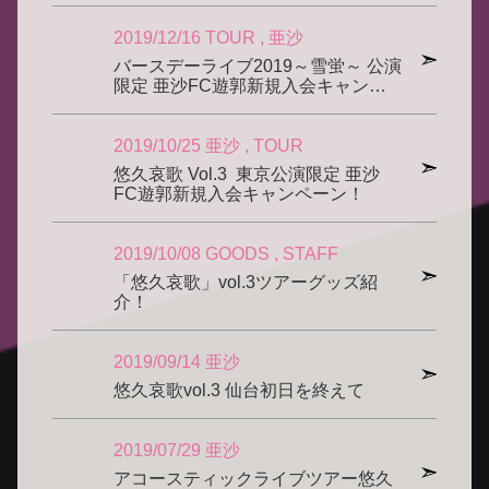
2019/12/16
TOUR
亜沙
バースデーライブ2019～雪蛍～ 公演
限定 亜沙FC遊郭新規入会キャン…
2019/10/25
亜沙
TOUR
悠久哀歌 Vol.3 東京公演限定 亜沙
FC遊郭新規入会キャンペーン！
2019/10/08
GOODS
STAFF
「悠久哀歌」vol.3ツアーグッズ紹
介！
2019/09/14
亜沙
悠久哀歌vol.3 仙台初日を終えて
2019/07/29
亜沙
アコースティックライブツアー悠久