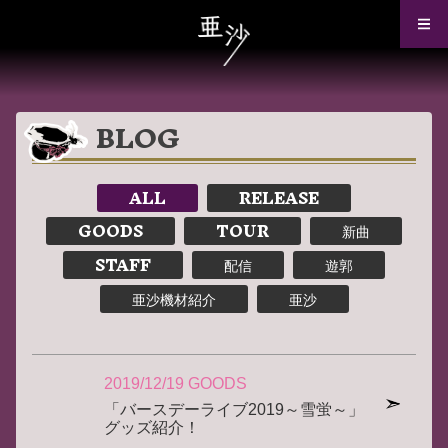
BLOG
ALL
RELEASE
GOODS
TOUR
新曲
STAFF
配信
遊郭
亜沙機材紹介
亜沙
2019/12/19
GOODS
「バースデーライブ2019～雪蛍～」
グッズ紹介！