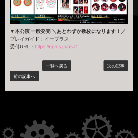
▼本公演 一般発売 ＼あとわずか数枚になります！／
プレイガイド：イープラス
受付URL：
https://eplus.jp/asa/
一覧へ戻る
次の記事
前の記事へ